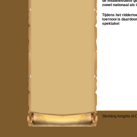
de middeleeuwse ge
zowel nationaal als 
Tijdens het ridderto
toernooi is daardoo
spektakel
Stichting Knights of