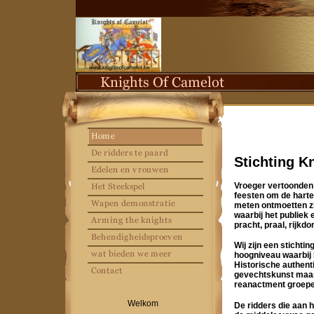
Stichting K
Vroeger vertoonden 
feesten om de harte
meten ontmoetten zi
waarbij het publiek
pracht, praal, rijk
Wij zijn een stichtin
hoogniveau waarbij
Historische authenti
gevechtskunst maar
reanactment groepe
Welkom
De ridders die aan 